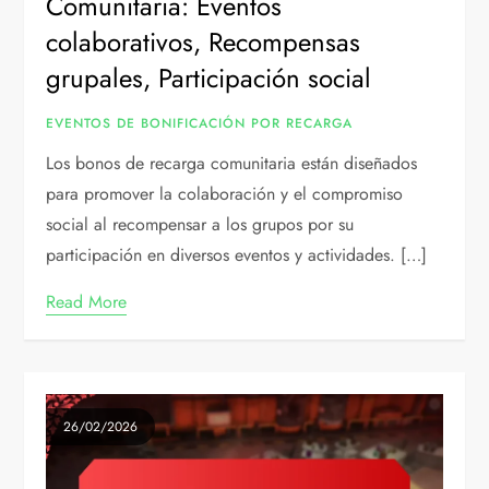
Comunitaria: Eventos
colaborativos, Recompensas
grupales, Participación social
EVENTOS DE BONIFICACIÓN POR RECARGA
Los bonos de recarga comunitaria están diseñados
para promover la colaboración y el compromiso
social al recompensar a los grupos por su
participación en diversos eventos y actividades. […]
Read More
26/02/2026