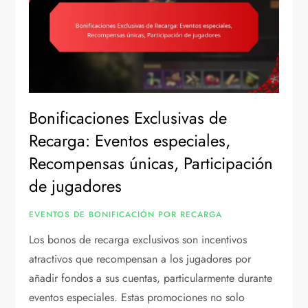
Bonificaciones Exclusivas de
Recarga: Eventos especiales,
Recompensas únicas, Participación
de jugadores
EVENTOS DE BONIFICACIÓN POR RECARGA
Los bonos de recarga exclusivos son incentivos
atractivos que recompensan a los jugadores por
añadir fondos a sus cuentas, particularmente durante
eventos especiales. Estas promociones no solo