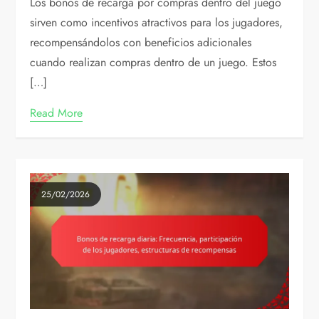
Los bonos de recarga por compras dentro del juego
sirven como incentivos atractivos para los jugadores,
recompensándolos con beneficios adicionales
cuando realizan compras dentro de un juego. Estos
[…]
Read More
25/02/2026