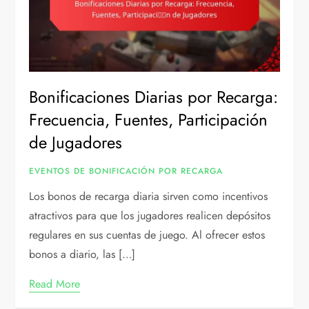
Bonificaciones Diarias por Recarga:
Frecuencia, Fuentes, Participación
de Jugadores
EVENTOS DE BONIFICACIÓN POR RECARGA
Los bonos de recarga diaria sirven como incentivos
atractivos para que los jugadores realicen depósitos
regulares en sus cuentas de juego. Al ofrecer estos
bonos a diario, las […]
Read More