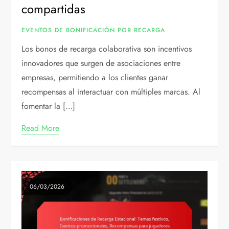
compartidas
EVENTOS DE BONIFICACIÓN POR RECARGA
Los bonos de recarga colaborativa son incentivos
innovadores que surgen de asociaciones entre
empresas, permitiendo a los clientes ganar
recompensas al interactuar con múltiples marcas. Al
fomentar la […]
Read More
06/03/2026