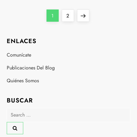
P
Page
Page
Next
1
2
o
page
ENLACES
s
Comunícate
t
Publicaciones Del Blog
s
Quiénes Somos
p
a
BUSCAR
Search
g
for:
i