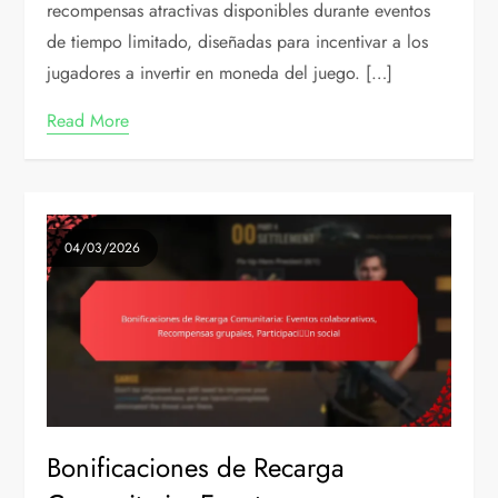
recompensas atractivas disponibles durante eventos
de tiempo limitado, diseñadas para incentivar a los
jugadores a invertir en moneda del juego. […]
Read More
04/03/2026
Bonificaciones de Recarga