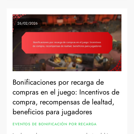
26/02/2026
Bonificaciones por recarga de
compras en el juego: Incentivos de
compra, recompensas de lealtad,
beneficios para jugadores
EVENTOS DE BONIFICACIÓN POR RECARGA