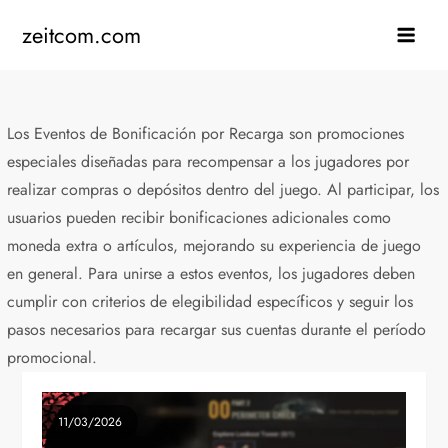
Skip
zeitcom.com
to
content
Los Eventos de Bonificación por Recarga son promociones
especiales diseñadas para recompensar a los jugadores por
realizar compras o depósitos dentro del juego. Al participar, los
usuarios pueden recibir bonificaciones adicionales como
moneda extra o artículos, mejorando su experiencia de juego
en general. Para unirse a estos eventos, los jugadores deben
cumplir con criterios de elegibilidad específicos y seguir los
pasos necesarios para recargar sus cuentas durante el período
promocional.
11/03/2026