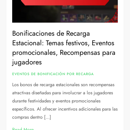
Bonificaciones de Recarga
Estacional: Temas festivos, Eventos
promocionales, Recompensas para
jugadores
EVENTOS DE BONIFICACIÓN POR RECARGA
Los bonos de recarga estacionales son recompensas
atractivas diseñadas para involucrar a los jugadores
durante festividades y eventos promocionales
específicos. Al ofrecer incentivos adicionales para las
compras dentro […]
Read More