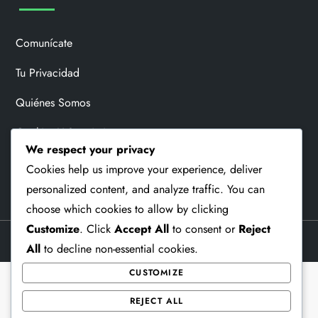
Comunícate
Tu Privacidad
Quiénes Somos
Cookies Y Seguimiento
We respect your privacy
Términos Y Condiciones
Cookies help us improve your experience, deliver
personalized content, and analyze traffic. You can
choose which cookies to allow by clicking
Customize
. Click
Accept All
to consent or
Reject
Theme Memorial Blog by
Kantipur Themes
All
to decline non-essential cookies.
CUSTOMIZE
REJECT ALL