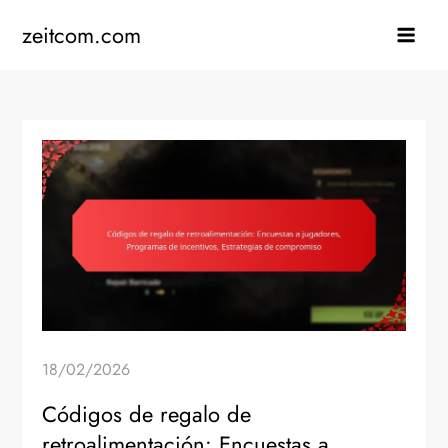
Skip
zeitcom.com
to
content
18/02/2026
Códigos de regalo de
retroalimentación: Encuestas a