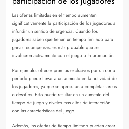
participación de los jugadores
Las ofertas limitadas en el tiempo aumentan
significativamente la participación de los jugadores al
infundir un sentido de urgencia. Cuando los
jugadores saben que tienen un tiempo limitado para
ganar recompensas, es más probable que se
involucren activamente con el juego o la promoción.
Por ejemplo, ofrecer premios exclusivos por un corto
período puede llevar a un aumento en la actividad de
los jugadores, ya que se apresuran a completar tareas
o desafíos. Esto puede resultar en un aumento del
tiempo de juego y niveles más altos de interacción
con las características del juego.
Además, las ofertas de tiempo limitado pueden crear