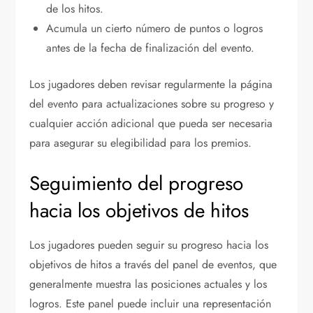
de los hitos.
Acumula un cierto número de puntos o logros
antes de la fecha de finalización del evento.
Los jugadores deben revisar regularmente la página
del evento para actualizaciones sobre su progreso y
cualquier acción adicional que pueda ser necesaria
para asegurar su elegibilidad para los premios.
Seguimiento del progreso
hacia los objetivos de hitos
Los jugadores pueden seguir su progreso hacia los
objetivos de hitos a través del panel de eventos, que
generalmente muestra las posiciones actuales y los
logros. Este panel puede incluir una representación