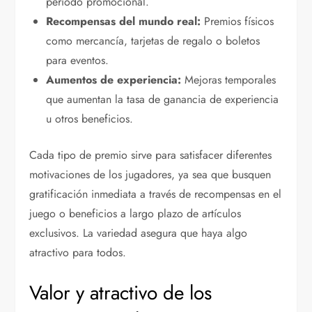
período promocional.
Recompensas del mundo real:
Premios físicos
como mercancía, tarjetas de regalo o boletos
para eventos.
Aumentos de experiencia:
Mejoras temporales
que aumentan la tasa de ganancia de experiencia
u otros beneficios.
Cada tipo de premio sirve para satisfacer diferentes
motivaciones de los jugadores, ya sea que busquen
gratificación inmediata a través de recompensas en el
juego o beneficios a largo plazo de artículos
exclusivos. La variedad asegura que haya algo
atractivo para todos.
Valor y atractivo de los