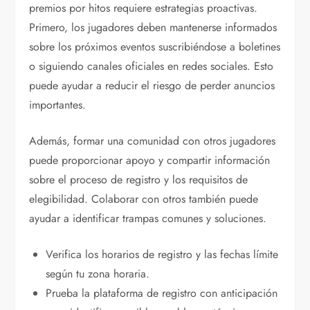
premios por hitos requiere estrategias proactivas.
Primero, los jugadores deben mantenerse informados
sobre los próximos eventos suscribiéndose a boletines
o siguiendo canales oficiales en redes sociales. Esto
puede ayudar a reducir el riesgo de perder anuncios
importantes.
Además, formar una comunidad con otros jugadores
puede proporcionar apoyo y compartir información
sobre el proceso de registro y los requisitos de
elegibilidad. Colaborar con otros también puede
ayudar a identificar trampas comunes y soluciones.
Verifica los horarios de registro y las fechas límite
según tu zona horaria.
Prueba la plataforma de registro con anticipación