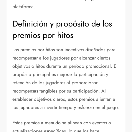
plataforma.
Definición y propósito de los
premios por hitos
Los premios por hitos son incentivos diseñados para
recompensar a los jugadores por alcanzar ciertos
objetivos o hitos durante un período promocional. El
propósito principal es mejorar la participación y
retención de los jugadores al proporcionar
recompensas tangibles por su participación. Al
establecer objetivos claros, estos premios alientan a
los jugadores a invertir tiempo y esfuerzo en el juego.
Estos premios a menudo se alinean con eventos o
actualizaciones específicas, lo que los hace