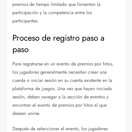
premios de tiempo limitado que fomentan la
participación y la competencia entre los
participantes.
Proceso de registro paso a
paso
Para registrarse en un evento de premios por hitos,
los jugadores generalmente necesitan crear una
cuenta o iniciar sesión en su cuenta existente en la
plataforma de juegos. Una vez que hayan iniciado
sesión, deben navegar a la sección de eventos y
encontrar el evento de premios por hitos al que
desean unirse.
Después de seleccionar el evento, los jugadores