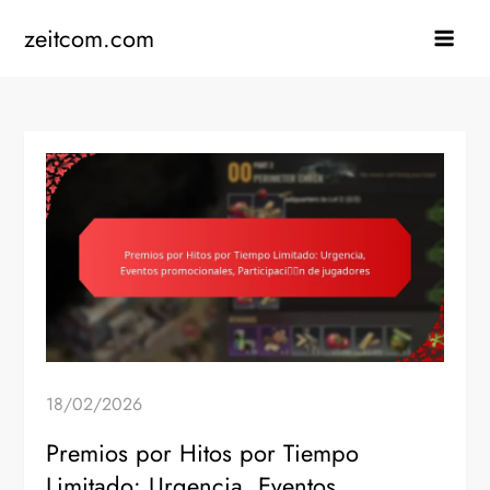
Skip
zeitcom.com
to
content
18/02/2026
Premios por Hitos por Tiempo
Limitado: Urgencia, Eventos