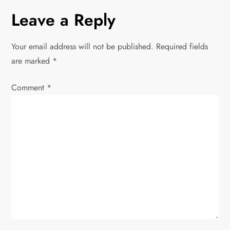
a
Leave a Reply
v
Your email address will not be published.
Required fields
i
are marked
*
g
Comment
*
a
t
i
o
n