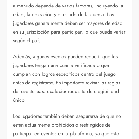
a menudo depende de varios factores, incluyendo la
edad, la ubicación y el estado de la cuenta. Los
jugadores generalmente deben ser mayores de edad
en su jurisdicción para participar, lo que puede variar
según el país.
Además, algunos eventos pueden requerir que los
jugadores tengan una cuenta verificada o que
cumplan con logros específicos dentro del juego
antes de registrarse. Es importante revisar las reglas
del evento para cualquier requisito de elegibilidad
único.
Los jugadores también deben asegurarse de que no
estén actualmente prohibidos o restringidos de
participar en eventos en la plataforma, ya que esto